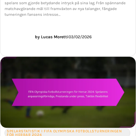
spelare som gjorde betydande intryck på sina lag. Från spännande
matchavgörande mål till framväxten av nya talanger, fångade
turneringen fansens intresse…
by Lucas Moretti
03/02/2026
SPELARSTATISTIK I FIFA OLYMPISKA FOTBOLLSTURNERINGEN
FÖR HERRAR 2024