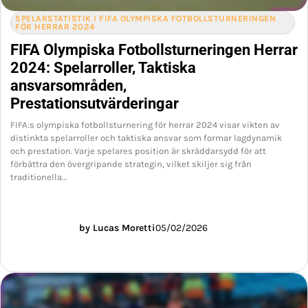
SPELARSTATISTIK I FIFA OLYMPISKA FOTBOLLSTURNERINGEN
FÖR HERRAR 2024
FIFA Olympiska Fotbollsturneringen Herrar
2024: Spelarroller, Taktiska
ansvarsområden,
Prestationsutvärderingar
FIFA:s olympiska fotbollsturnering för herrar 2024 visar vikten av
distinkta spelarroller och taktiska ansvar som formar lagdynamik
och prestation. Varje spelares position är skräddarsydd för att
förbättra den övergripande strategin, vilket skiljer sig från
traditionella…
by Lucas Moretti
05/02/2026