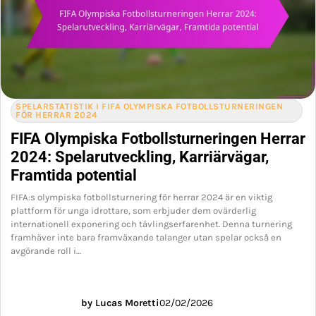
SPELARSTATISTIK I FIFA OLYMPISKA FOTBOLLSTURNERINGEN
FÖR HERRAR 2024
FIFA Olympiska Fotbollsturneringen Herrar
2024: Spelarutveckling, Karriärvägar,
Framtida potential
FIFA:s olympiska fotbollsturnering för herrar 2024 är en viktig
plattform för unga idrottare, som erbjuder dem ovärderlig
internationell exponering och tävlingserfarenhet. Denna turnering
framhäver inte bara framväxande talanger utan spelar också en
avgörande roll i…
by Lucas Moretti
02/02/2026