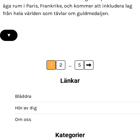
äga rum i Paris, Frankrike, och kommer att inkludera lag
från hela världen som tävlar om guldmedaljen.
▾
Posts
1
2
…
5
pagination
Länkar
Bläddra
Hör av dig
Om oss
Kategorier