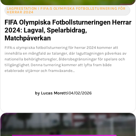
LAGPRESTATION I FIFA:S OLYMPISKA FOTBOLLSTURNERING FÖR
HERRAR 2024
FIFA Olympiska Fotbollsturneringen Herrar
2024: Lagval, Spelarbidrag,
Matchpåverkan
FIFA:s olympiska fotbollsturnering för herrar 2024 kommer att
innehålla en mångfald av talanger, där laguttagningen påverkas av
nationella behörighetsregler, åldersbegränsningar för spelare och
tillgänglighet. Denna turnering kommer att lyfta fram både
etablerade stjärnor och framväxande…
by Lucas Moretti
04/02/2026