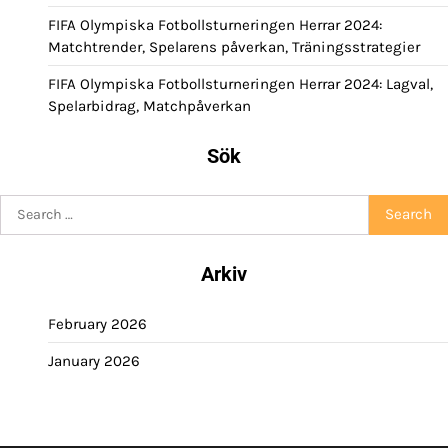
FIFA Olympiska Fotbollsturneringen Herrar 2024:
Matchtrender, Spelarens påverkan, Träningsstrategier
FIFA Olympiska Fotbollsturneringen Herrar 2024: Lagval,
Spelarbidrag, Matchpåverkan
Sök
Search
for:
Arkiv
February 2026
January 2026