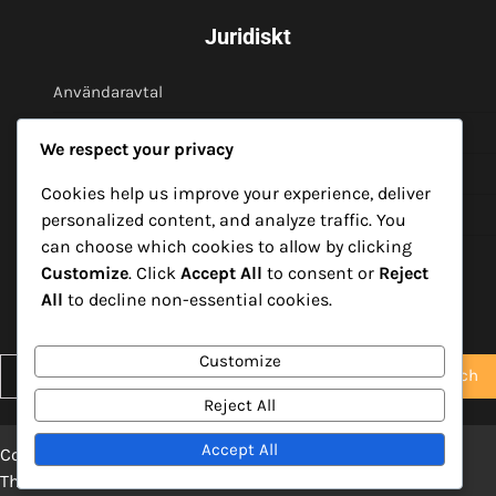
Juridiskt
Användaravtal
Integritetspolicy
We respect your privacy
Cookies och spårning
Cookies help us improve your experience, deliver
Om oss
personalized content, and analyze traffic. You
can choose which cookies to allow by clicking
Hör av dig
Customize
. Click
Accept All
to consent or
Reject
All
to decline non-essential cookies.
Sök
Customize
Search
for:
Reject All
Accept All
Copyright © 2026
nyariks.se
Theme: Blog Point By
Artify
Themes
.