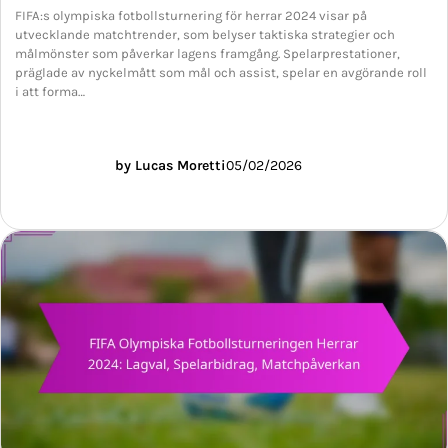
FIFA:s olympiska fotbollsturnering för herrar 2024 visar på
utvecklande matchtrender, som belyser taktiska strategier och
målmönster som påverkar lagens framgång. Spelarprestationer,
präglade av nyckelmått som mål och assist, spelar en avgörande roll
i att forma…
by Lucas Moretti
05/02/2026