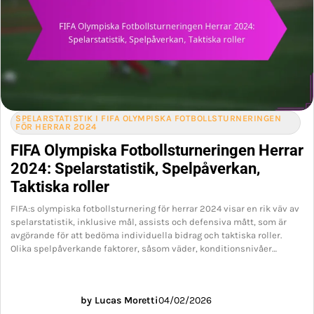
SPELARSTATISTIK I FIFA OLYMPISKA FOTBOLLSTURNERINGEN
FÖR HERRAR 2024
FIFA Olympiska Fotbollsturneringen Herrar
2024: Spelarstatistik, Spelpåverkan,
Taktiska roller
FIFA:s olympiska fotbollsturnering för herrar 2024 visar en rik väv av
spelarstatistik, inklusive mål, assists och defensiva mått, som är
avgörande för att bedöma individuella bidrag och taktiska roller.
Olika spelpåverkande faktorer, såsom väder, konditionsnivåer…
by Lucas Moretti
04/02/2026