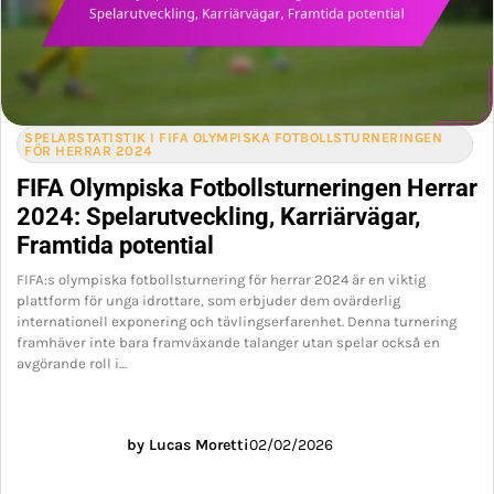
SPELARSTATISTIK I FIFA OLYMPISKA FOTBOLLSTURNERINGEN
FÖR HERRAR 2024
FIFA Olympiska Fotbollsturneringen Herrar
2024: Spelarutveckling, Karriärvägar,
Framtida potential
FIFA:s olympiska fotbollsturnering för herrar 2024 är en viktig
plattform för unga idrottare, som erbjuder dem ovärderlig
internationell exponering och tävlingserfarenhet. Denna turnering
framhäver inte bara framväxande talanger utan spelar också en
avgörande roll i…
by Lucas Moretti
02/02/2026