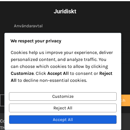
Juridiskt
Användaravtal
Integritetspolicy
We respect your privacy
Cookies och spårning
Cookies help us improve your experience, deliver
Om oss
personalized content, and analyze traffic. You
can choose which cookies to allow by clicking
Hör av dig
Customize
. Click
Accept All
to consent or
Reject
All
to decline non-essential cookies.
Sök
Customize
Search
for:
Reject All
Accept All
Copyright © 2026
nyariks.se
Theme: Blog Point By
Artify
Themes
.