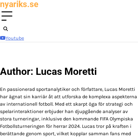
nyariks.se
Skip
to
content
Youtube
Author:
Lucas Moretti
En passionerad sportanalytiker och författare, Lucas Moretti
har ägnat sin karriär åt att utforska de komplexa aspekterna
av internationell fotboll. Med ett skarpt öga för strategi och
spelarinteraktioner erbjuder han djupgående analyser av
stora turneringar, inklusive den kommande FIFA Olympiska
Fotbollsturneringen för herrar 2024. Lucas tror på kraften i
berättande genom sport, vilket kopplar samman fans med