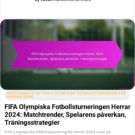
MATCHANALYS AV FIFA:S OLYMPISKA FOTBOLLSTURNERING FÖR
HERRAR 2024
FIFA Olympiska Fotbollsturneringen Herrar
2024: Matchtrender, Spelarens påverkan,
Träningsstrategier
FIFA:s olympiska fotbollsturnering för herrar 2024 visar på