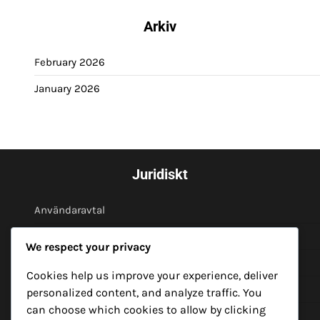
Arkiv
February 2026
January 2026
Juridiskt
Användaravtal
Integritetspolicy
We respect your privacy
Cookies och spårning
Cookies help us improve your experience, deliver
Om oss
personalized content, and analyze traffic. You
can choose which cookies to allow by clicking
Hör av dig