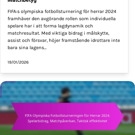
FIFA:s olympiska fotbollsturnering för herrar 2024
framhäver den avgörande rollen som individuella
spelare har i att forma lagdynamik och
matchresultat. Med viktiga bidrag i målskytte,
assist och försvar, höjer framstående idrottare inte
bara sina lagens…
19/01/2026