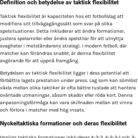
Definition och betydelse av taktisk flexibilitet
Taktisk flexibilitet är kapaciteten hos ett fotbollslag att
modifiera sitt tillvägagångssätt som svar på olika
spelsituationer. Detta inkluderar att ändra formationer,
justera spelarroller eller ändra spelstilar för att utnyttja
svagheter i motståndarens strategi. I modern fotboll, där
matcher kan förändras snabbt, är denna flexibilitet
avgörande för att uppnå framgång.
Betydelsen av taktisk flexibilitet ligger i dess potential att
förbättra lagets prestation under press. Lag som kan sömlöst
växla mellan olika taktiker är ofta bättre rustade att hantera
oväntade utmaningar, såsom skador eller röda kort. Denna
anpassningsförmåga kan vara skillnaden mellan att vinna
och förlora i matcher med hög insats.
Nyckeltaktiska formationer och deras flexibilitet
Vanliga taktiska formationer inkluderar 4-3-3, 4-2-3-1 och 3-