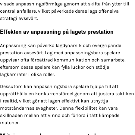
visade anpassningsförmåga genom att skifta från ytter till
central anfallare, vilket påverkade deras lags offensiva
strategi avsevärt.
Effekten av anpassning på lagets prestation
Anpassning kan påverka lagdynamik och övergripande
prestation avsevärt. Lag med anpassningsbara spelare
uppvisar ofta förbättrad kommunikation och samarbete,
eftersom dessa spelare kan fylla luckor och stödja
lagkamrater i olika roller.
Dessutom kan anpassningsbara spelare hjälpa till att
upprätthålla en konkurrensfördel genom att justera taktiken
i realtid, vilket gör att lagen effektivt kan utnyttja
motståndarnas svagheter. Denna flexibilitet kan vara
skillnaden mellan att vinna och förlora i tätt kämpade
matcher.