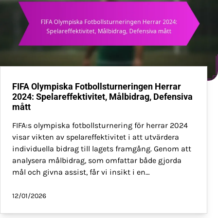
FIFA Olympiska Fotbollsturneringen Herrar
2024: Spelareffektivitet, Målbidrag, Defensiva
mått
FIFA:s olympiska fotbollsturnering för herrar 2024
visar vikten av spelareffektivitet i att utvärdera
individuella bidrag till lagets framgång. Genom att
analysera målbidrag, som omfattar både gjorda
mål och givna assist, får vi insikt i en…
12/01/2026