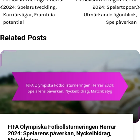
navigation
2024: Spelarutveckling,
2024: Spelartoppar,
Karriärvägar, Framtida
Utmärkande ögonblick,
potential
Spelpåverkan
Related Posts
FIFA Olympiska Fotbollsturneringen Herrar
2024: Spelarens påverkan, Nyckelbidrag,
Matchbetyg