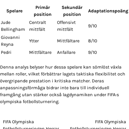
Primär
Sekundär
Spelare
Adaptationspoäng
position
position
Jude
Centralt
Offensivt
9/10
Bellingham
mittfält
mittfält
Giovanni
Ytter
Mittfältare
8/10
Reyna
Pedri
Mittfältare
Anfallare
9/10
Denna analys belyser hur dessa spelare kan sömlöst växla
mellan roller, vilket förbättrar lagets taktiska flexibilitet och
övergripande prestation i kritiska matcher. Deras
anpassningsförmåga bidrar inte bara till individuell
framgång utan stärker också lagdynamiken under FIFA:s
olympiska fotbollsturnering.
FIFA Olympiska
FIFA Olympiska
Post
Fotbollsturneringen Herrar
Fotbollsturneringen Herrar