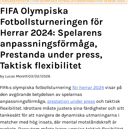
SPELARSTATISTIK I FIFA OLYMPISKA FOTBOLLSTURNERINGEN FÖR HERRAR 2024
FIFA Olympiska
Fotbollsturneringen för
Herrar 2024: Spelarens
anpassningsförmåga,
Prestanda under press,
Taktisk flexibilitet
by Lucas Moretti
03/02/2026
FIFA:s olympiska fotbollsturnering
för herrar 2024
visar på
den avgörande betydelsen av spelarnas
anpassningsförmåga,
prestation under press
och taktisk
flexibilitet. Idrottare måste justera sina färdigheter och sitt
tankesätt för att navigera de dynamiska utmaningarna i
matcher med hög insats, där mental motståndskraft är
nyckeln. Dessutom måste lagen uppvisa taktisk flexibilitet,