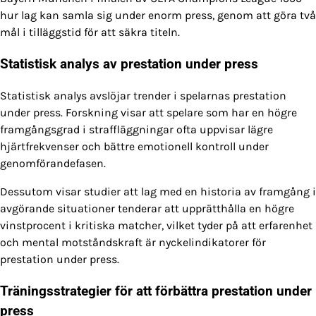
hur lag kan samla sig under enorm press, genom att göra två
mål i tilläggstid för att säkra titeln.
Statistisk analys av prestation under press
Statistisk analys avslöjar trender i spelarnas prestation
under press. Forskning visar att spelare som har en högre
framgångsgrad i straffläggningar ofta uppvisar lägre
hjärtfrekvenser och bättre emotionell kontroll under
genomförandefasen.
Dessutom visar studier att lag med en historia av framgång i
avgörande situationer tenderar att upprätthålla en högre
vinstprocent i kritiska matcher, vilket tyder på att erfarenhet
och mental motståndskraft är nyckelindikatorer för
prestation under press.
Träningsstrategier för att förbättra prestation under
press