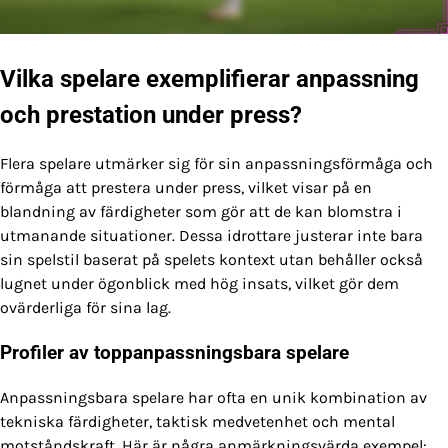
Vilka spelare exemplifierar anpassning
och prestation under press?
Flera spelare utmärker sig för sin anpassningsförmåga och
förmåga att prestera under press, vilket visar på en
blandning av färdigheter som gör att de kan blomstra i
utmanande situationer. Dessa idrottare justerar inte bara
sin spelstil baserat på spelets kontext utan behåller också
lugnet under ögonblick med hög insats, vilket gör dem
ovärderliga för sina lag.
Profiler av toppanpassningsbara spelare
Anpassningsbara spelare har ofta en unik kombination av
tekniska färdigheter, taktisk medvetenhet och mental
motståndskraft. Här är några anmärkningsvärda exempel: