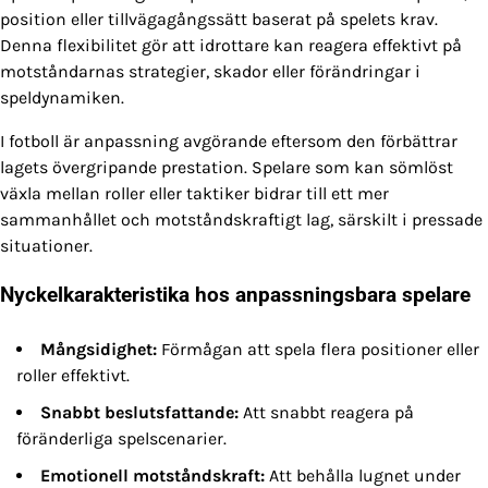
position eller tillvägagångssätt baserat på spelets krav.
Denna flexibilitet gör att idrottare kan reagera effektivt på
motståndarnas strategier, skador eller förändringar i
speldynamiken.
I fotboll är anpassning avgörande eftersom den förbättrar
lagets övergripande prestation. Spelare som kan sömlöst
växla mellan roller eller taktiker bidrar till ett mer
sammanhållet och motståndskraftigt lag, särskilt i pressade
situationer.
Nyckelkarakteristika hos anpassningsbara spelare
Mångsidighet:
Förmågan att spela flera positioner eller
roller effektivt.
Snabbt beslutsfattande:
Att snabbt reagera på
föränderliga spelscenarier.
Emotionell motståndskraft:
Att behålla lugnet under