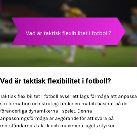
Vad är taktisk flexibilitet i fotboll?
Taktisk flexibilitet i fotboll avser ett lags förmåga att anpassa
sin formation och strategi under en match baserat på de
föränderliga dynamikerna i spelet. Denna
anpassningsförmåga är avgörande för att svara på
motståndarnas taktik och maximera lagets styrkor.