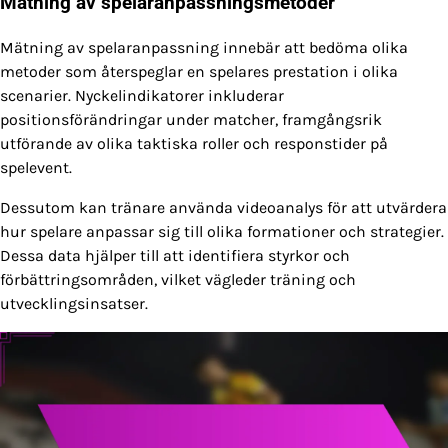
Mätning av spelaranpassningsmetoder
Mätning av spelaranpassning innebär att bedöma olika
metoder som återspeglar en spelares prestation i olika
scenarier. Nyckelindikatorer inkluderar
positionsförändringar under matcher, framgångsrik
utförande av olika taktiska roller och responstider på
spelevent.
Dessutom kan tränare använda videoanalys för att utvärdera
hur spelare anpassar sig till olika formationer och strategier.
Dessa data hjälper till att identifiera styrkor och
förbättringsområden, vilket vägleder träning och
utvecklingsinsatser.