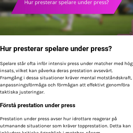
Hur presterar spelare under press?
Spelare står ofta inför intensiv press under matcher med hög
insats, vilket kan påverka deras prestation avsevärt.
Framgång i dessa situationer kräver mental motståndskraft,
anpassningsförmåga och förmågan att effektivt genomföra
taktiska justeringar.
Förstå prestation under press
Prestation under press avser hur idrottare reagerar på
utmanande situationer som kräver topprestation. Detta kan
inkludera kritiska ögonblick i matcher, såsom