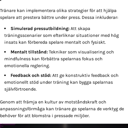
Tränare kan implementera olika strategier för att hjälpa
spelare att prestera bättre under press. Dessa inkluderar:
Simulerad pressutbildning:
Att skapa
träningsscenarier som efterliknar situationer med hög
insats kan förbereda spelare mentalt och fysiskt.
Mentalt tillstånd:
Tekniker som visualisering och
mindfulness kan förbättra spelarnas fokus och
emotionella reglering.
Feedback och stöd:
Att ge konstruktiv feedback och
emotionellt stöd under träning kan bygga spelarnas
självförtroende.
Genom att främja en kultur av motståndskraft och
anpassningsförmåga kan tränare ge spelarna de verktyg de
behöver för att blomstra i pressade miljöer.