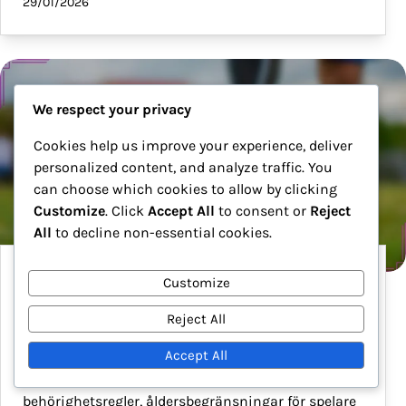
29/01/2026
We respect your privacy
Cookies help us improve your experience, deliver
personalized content, and analyze traffic. You
can choose which cookies to allow by clicking
Customize
. Click
Accept All
to consent or
Reject
All
to decline non-essential cookies.
FIFA Olympiska Fotbollsturneringen Herrar
Customize
2024: Lagval, Spelarbidrag, Matchpåverkan
Reject All
FIFA:s olympiska fotbollsturnering för herrar 2024
Accept All
kommer att innehålla en mångfald av talanger, där
laguttagningen påverkas av nationella
behörighetsregler, åldersbegränsningar för spelare