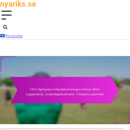
nyariks.se
Skip
to
content
Youtube