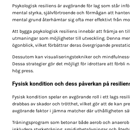
Psykologisk resiliens är avgörande för lag som står inf
mental styrka, självförtroende och förmågan att hanter
mental grund återhämtar sig ofta mer effektivt från m
Att bygga psykologisk resiliens innebär att främja en t
utmaningar som möjligheter till utveckling. Denna menta
ögonblick, vilket förbättrar deras övergripande prestati
Dessutom kan visualiseringstekniker och mindfulness-p
Dessa strategier gör det möjligt för idrottare att förb
hög press.
Fysisk kondition och dess påverkan på resilien
Fysisk kondition spelar en avgörande roll i ett lags res
drabbas av skador och trötthet, vilket gör att de kan p
avgörande faktor i jämna matcher där uthålligheten sät
Träningsprogram som betonar både aerob och anaerob ko
inkludera styrketräning, smidighetsövningar och återhäm