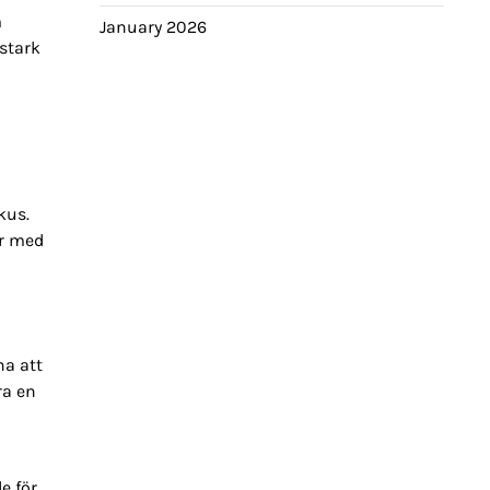
m
January 2026
stark
kus.
er med
na att
ra en
e för