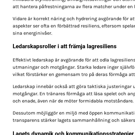
att hantera påfrestningarna av flera matcher under en k
Vidare är korrekt näring och hydrering avgörande för at
aspekter ser ofta en förbättrad resiliens, eftersom sp
sina energinivåer.
Ledarskapsroller i att främja lagresiliens
Effektivt ledarskap är avgörande för att odla lagresilie
utmaningar och motgångar. Starka ledare inger självför
vilket förstärker en gemensam tro på deras förmåga att
Ledarskap innebär också att göra taktiska justeringar 
motgångar. En tränares förmåga att läsa spelet och anpa
och enade, även när de möter formidabla motståndare.
Dessutom möjliggör en miljö med öppen kommunikation 
transparens stärker lagets sammanhållning och säkerstäl
Lagets dynamik och kommunikationsstrategier