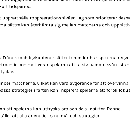
ort tidsperiod.
t upprätthålla topprestationsnivåer. Lag som prioriterar dess
elarna bättre kan återhämta sig mellan matcherna och upprätth
ns. Tränare och lagkaptenar sätter tonen för hur spelarna reage
troende och motiverar spelarna att ta sig igenom svåra stun
 lyckas.
under matcherna, vilket kan vara avgörande för att övervinna
ssa strategier i farten kan inspirera spelarna att förbli foku
att spelarna kan uttrycka oro och dela insikter. Denna
ler att alla är enade i sina mål och strategier.