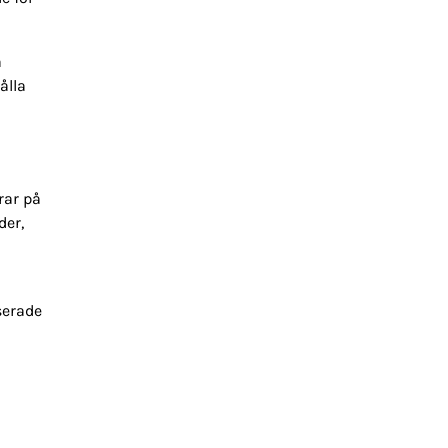
a
ålla
rar på
der,
serade