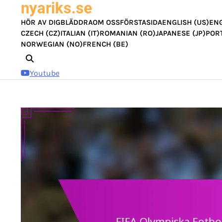
nyariks.se
Skip
to
HÖR AV DIG
BLÄDDRA
OM OSS
FÖRSTASIDA
ENGLISH (US)
ENG
content
CZECH (CZ)
ITALIAN (IT)
ROMANIAN (RO)
JAPANESE (JP)
POR
NORWEGIAN (NO)
FRENCH (BE)
Youtube