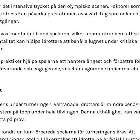
ör det intensiva trycket på den olympiska scenen. Faktorer so
a stress kan påverka prestationen avsevärt. Lag som odlar en 
otgångar.
illväxtmentalitet bland spelarna, vilket uppmuntrar dem att se
litet kan hjälpa idrottare att behålla lugnet under kritiska
on.
raktiker hjälpa spelarna att hantera ångest och förbättra fo
li närvarande och engagerade, vilket är avgörande under match
s
iliens under turneringen. Vältränade idrottare är mindre benäg
restera på topp under hela tävlingen. Denna uthållighet kan va
ts på prov.
ndition kan förbereda spelarna för turneringens krav. Att
tningsprotokoll säkerställer att idrottarna är fysiskt rustad