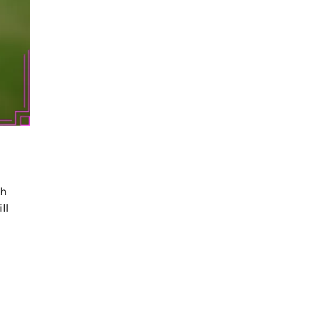
ch
ll