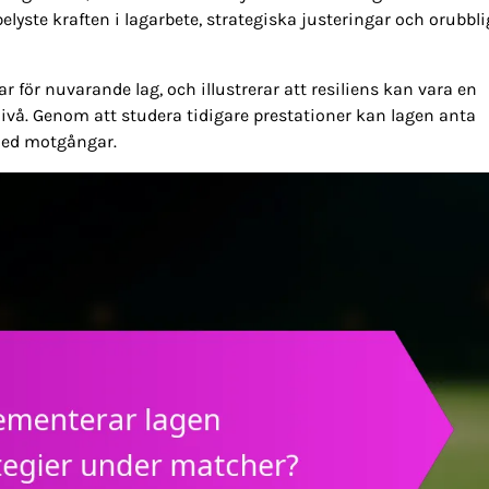
elyste kraften i lagarbete, strategiska justeringar och orubbli
 för nuvarande lag, och illustrerar att resiliens kan vara en
vå. Genom att studera tidigare prestationer kan lagen anta
 med motgångar.