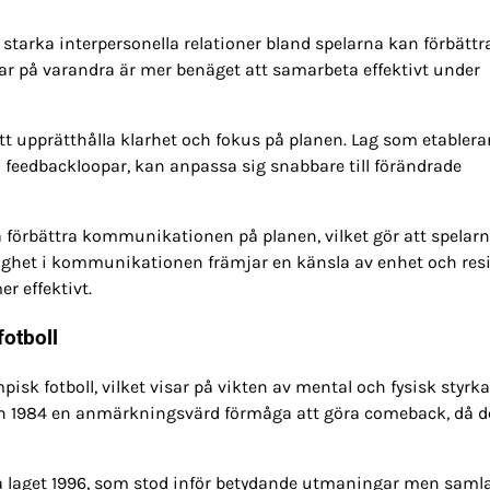
starka interpersonella relationer bland spelarna kan förbättr
ar på varandra är mer benäget att samarbeta effektivt under
t upprätthålla klarhet och fokus på planen. Lag som etablera
 feedbackloopar, kan anpassa sig snabbare till förändrade
å förbättra kommunikationen på planen, vilket gör att spelar
ighet i kommunikationen främjar en känsla av enhet och resi
r effektivt.
fotboll
mpisk fotboll, vilket visar på vikten av mental och fysisk styrka.
len 1984 en anmärkningsvärd förmåga att göra comeback, då d
 laget 1996, som stod inför betydande utmaningar men saml