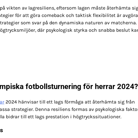
på vikten av lagresiliens, eftersom lagen måste återhämta sig
egier för att göra comeback och taktisk flexibilitet är avgör
 strategier som svar på den dynamiska naturen av matcherna.
ögtrycksmiljöer, där psykologisk styrka och snabba beslut ka
lympiska fotbollsturnering för herrar 2024?
rar
2024 hänvisar till ett lags förmåga att återhämta sig från
ssa strategier. Denna resiliens formas av psykologiska faktor
bidrar till ett lags prestation i högtryckssituationer.
ns