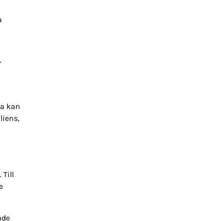
a
r
na kan
liens,
 Till
e
ade